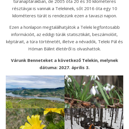
túranaptárakban, de 2005 óta 20 és 30 kilométeres
résztávjai is vannak a Telekinek, sőt 2016 óta egy 10
kilométeres túrát is rendezünk ezen a tavaszi napon.
Ezen a honlapon megtalálhatjátok a Teleki legfontosabb
információit, az eddigi túrák statisztikáit, beszámolóit,
képtárait, a túra történetét, illetve a névadók, Teleki Pál és
Hóman Bálint életéről is olvashattok.
Várunk Benneteket a következő Telekin, melynek
dátuma: 2027. április 3.