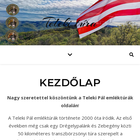
Teleki túra
KEZDŐLAP
Nagy szeretettel köszöntünk a Teleki Pál emléktúrák
oldalán
!
A Teleki Pál emléktúrák története 2000 óta íródik. Az első
években még csak egy Drégelypalánk és Zebegény közti
50 kilométeres transzbörzsönyi túra szerepelt a