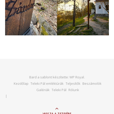
Bard a sablont készítette:
WP Royal
.
Kezdőlap
Teleki Pál emléktúrák
Teljesítők
Beszámolók
Galériák
Teleki Pál
Rólunk
VISSZA A TETEJÉRE