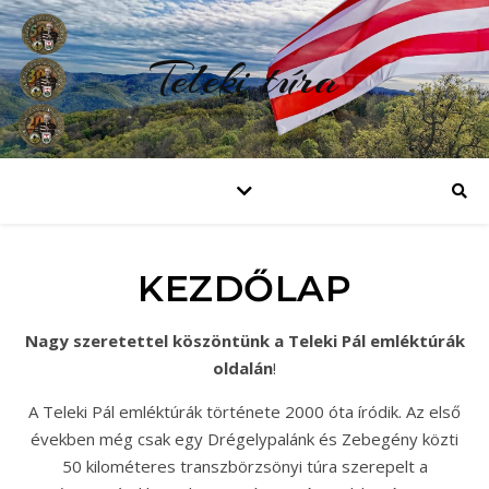
Teleki túra
KEZDŐLAP
Nagy szeretettel köszöntünk a Teleki Pál emléktúrák
oldalán
!
A Teleki Pál emléktúrák története 2000 óta íródik. Az első
években még csak egy Drégelypalánk és Zebegény közti
50 kilométeres transzbörzsönyi túra szerepelt a