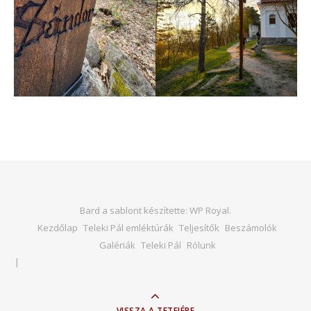
Bard a sablont készítette:
WP Royal
.
Kezdőlap
Teleki Pál emléktúrák
Teljesítők
Beszámolók
Galériák
Teleki Pál
Rólunk
VISSZA A TETEJÉRE