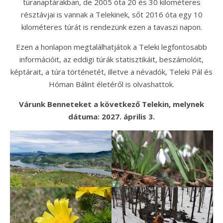
túranaptárakban, de 2005 óta 20 és 30 kilométeres
résztávjai is vannak a Telekinek, sőt 2016 óta egy 10
kilométeres túrát is rendezünk ezen a tavaszi napon.
Ezen a honlapon megtalálhatjátok a Teleki legfontosabb
információit, az eddigi túrák statisztikáit, beszámolóit,
képtárait, a túra történetét, illetve a névadók, Teleki Pál és
Hóman Bálint életéről is olvashattok.
Várunk Benneteket a következő Telekin, melynek
dátuma: 2027. április 3.