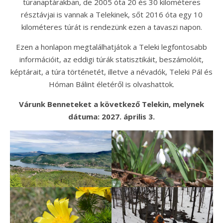
túranaptárakban, de 2005 óta 20 és 30 kilométeres
résztávjai is vannak a Telekinek, sőt 2016 óta egy 10
kilométeres túrát is rendezünk ezen a tavaszi napon.
Ezen a honlapon megtalálhatjátok a Teleki legfontosabb
információit, az eddigi túrák statisztikáit, beszámolóit,
képtárait, a túra történetét, illetve a névadók, Teleki Pál és
Hóman Bálint életéről is olvashattok.
Várunk Benneteket a következő Telekin, melynek
dátuma: 2027. április 3.