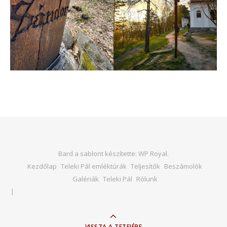
Bard a sablont készítette:
WP Royal
.
Kezdőlap
Teleki Pál emléktúrák
Teljesítők
Beszámolók
Galériák
Teleki Pál
Rólunk
VISSZA A TETEJÉRE