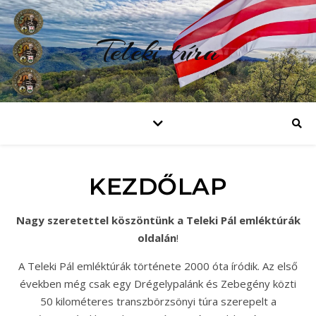
Teleki túra
KEZDŐLAP
Nagy szeretettel köszöntünk a Teleki Pál emléktúrák
oldalán
!
A Teleki Pál emléktúrák története 2000 óta íródik. Az első
években még csak egy Drégelypalánk és Zebegény közti
50 kilométeres transzbörzsönyi túra szerepelt a