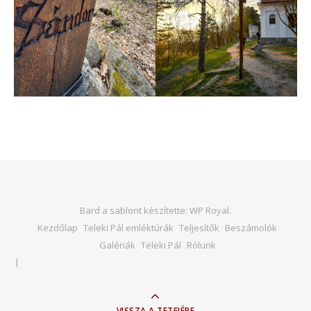
Bard a sablont készítette:
WP Royal
.
Kezdőlap
Teleki Pál emléktúrák
Teljesítők
Beszámolók
Galériák
Teleki Pál
Rólunk
VISSZA A TETEJÉRE