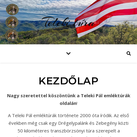
Teleki túra
KEZDŐLAP
Nagy szeretettel köszöntünk a Teleki Pál emléktúrák
oldalán
!
A Teleki Pál emléktúrák története 2000 óta íródik. Az első
években még csak egy Drégelypalánk és Zebegény közti
50 kilométeres transzbörzsönyi túra szerepelt a