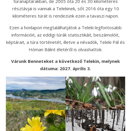
túranaptárakban, de 2005 óta 20 és 30 kilométeres
résztávjai is vannak a Telekinek, sőt 2016 óta egy 10
kilométeres túrát is rendezünk ezen a tavaszi napon.
Ezen a honlapon megtalálhatjátok a Teleki legfontosabb
információit, az eddigi túrák statisztikáit, beszámolóit,
képtárait, a túra történetét, illetve a névadók, Teleki Pál és
Hóman Bálint életéről is olvashattok.
Várunk Benneteket a következő Telekin, melynek
dátuma: 2027. április 3.