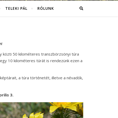
TELEKI PÁL
RÓLUNK
n
!
y közti 50 kilométeres transzbörzsönyi túra
 egy 10 kilométeres túrát is rendezünk ezen a
képtárait, a túra történetét, illetve a névadók,
ilis 3.