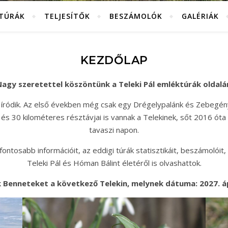
KTÚRÁK
TELJESÍTŐK
BESZÁMOLÓK
GALÉRIÁK
KEZDŐLAP
agy szeretettel köszöntünk a Teleki Pál emléktúrák oldalá
 íródik. Az első években még csak egy Drégelypalánk és Zebegén
és 30 kilométeres résztávjai is vannak a Telekinek, sőt 2016 óta
tavaszi napon.
ntosabb információit, az eddigi túrák statisztikáit, beszámolóit, 
Teleki Pál és Hóman Bálint életéről is olvashattok.
 Benneteket a következő Telekin, melynek dátuma: 2027. ápr