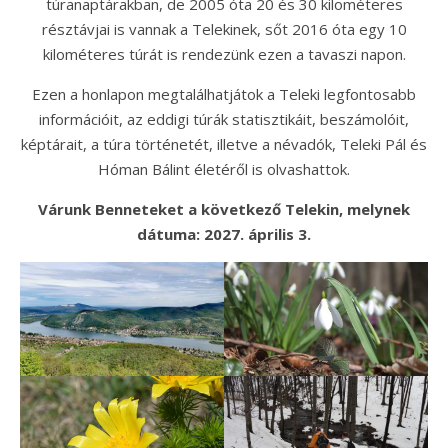
túranaptárakban, de 2005 óta 20 és 30 kilométeres
résztávjai is vannak a Telekinek, sőt 2016 óta egy 10
kilométeres túrát is rendezünk ezen a tavaszi napon.
Ezen a honlapon megtalálhatjátok a Teleki legfontosabb
információit, az eddigi túrák statisztikáit, beszámolóit,
képtárait, a túra történetét, illetve a névadók, Teleki Pál és
Hóman Bálint életéről is olvashattok.
Várunk Benneteket a következő Telekin, melynek
dátuma: 2027. április 3.