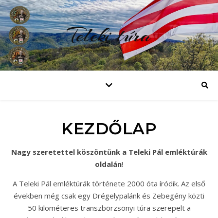
Teleki túra
KEZDŐLAP
Nagy szeretettel köszöntünk a Teleki Pál emléktúrák
oldalán
!
A Teleki Pál emléktúrák története 2000 óta íródik. Az első
években még csak egy Drégelypalánk és Zebegény közti
50 kilométeres transzbörzsönyi túra szerepelt a