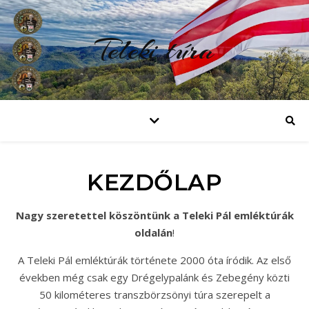
Teleki túra
KEZDŐLAP
Nagy szeretettel köszöntünk a Teleki Pál emléktúrák
oldalán
!
A Teleki Pál emléktúrák története 2000 óta íródik. Az első
években még csak egy Drégelypalánk és Zebegény közti
50 kilométeres transzbörzsönyi túra szerepelt a