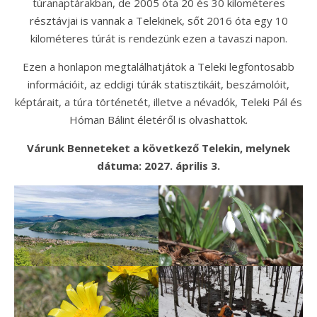
túranaptárakban, de 2005 óta 20 és 30 kilométeres
résztávjai is vannak a Telekinek, sőt 2016 óta egy 10
kilométeres túrát is rendezünk ezen a tavaszi napon.
Ezen a honlapon megtalálhatjátok a Teleki legfontosabb
információit, az eddigi túrák statisztikáit, beszámolóit,
képtárait, a túra történetét, illetve a névadók, Teleki Pál és
Hóman Bálint életéről is olvashattok.
Várunk Benneteket a következő Telekin, melynek
dátuma: 2027. április 3.