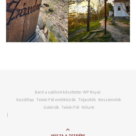
Bard a sablont készítette:
WP Royal
.
Kezdőlap
Teleki Pál emléktúrák
Teljesítők
Beszámolók
Galériák
Teleki Pál
Rólunk
VISSZA A TETEJÉRE