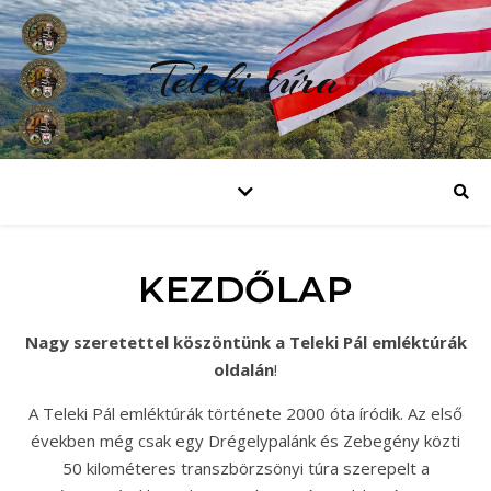
Teleki túra
KEZDŐLAP
Nagy szeretettel köszöntünk a Teleki Pál emléktúrák
oldalán
!
A Teleki Pál emléktúrák története 2000 óta íródik. Az első
években még csak egy Drégelypalánk és Zebegény közti
50 kilométeres transzbörzsönyi túra szerepelt a