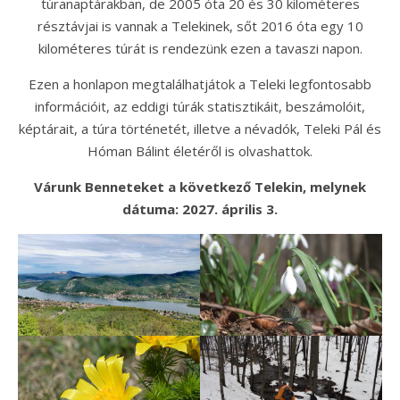
túranaptárakban, de 2005 óta 20 és 30 kilométeres
résztávjai is vannak a Telekinek, sőt 2016 óta egy 10
kilométeres túrát is rendezünk ezen a tavaszi napon.
Ezen a honlapon megtalálhatjátok a Teleki legfontosabb
információit, az eddigi túrák statisztikáit, beszámolóit,
képtárait, a túra történetét, illetve a névadók, Teleki Pál és
Hóman Bálint életéről is olvashattok.
Várunk Benneteket a következő Telekin, melynek
dátuma: 2027. április 3.