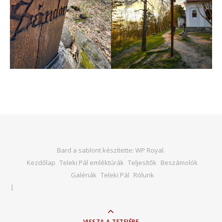
Bard a sablont készítette:
WP Royal
.
Kezdőlap
Teleki Pál emléktúrák
Teljesítők
Beszámolók
Galériák
Teleki Pál
Rólunk
VISSZA A TETEJÉRE