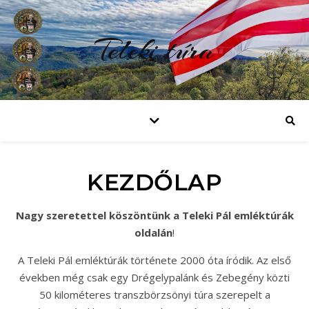
Teleki túra
KEZDŐLAP
Nagy szeretettel köszöntünk a Teleki Pál emléktúrák
oldalán
!
A Teleki Pál emléktúrák története 2000 óta íródik. Az első
években még csak egy Drégelypalánk és Zebegény közti
50 kilométeres transzbörzsönyi túra szerepelt a