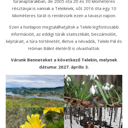
túranaptárakban, de 2005 óta 20 és 30 kilométeres
résztávjai is vannak a Telekinek, sőt 2016 óta egy 10
kilométeres túrát is rendezünk ezen a tavaszi napon.
Ezen a honlapon megtalálhatjátok a Teleki legfontosabb
információit, az eddigi túrák statisztikáit, beszámolóit,
képtárait, a túra történetét, illetve a névadók, Teleki Pál és
Hóman Bálint életéről is olvashattok.
Várunk Benneteket a következő Telekin, melynek
dátuma: 2027. április 3.