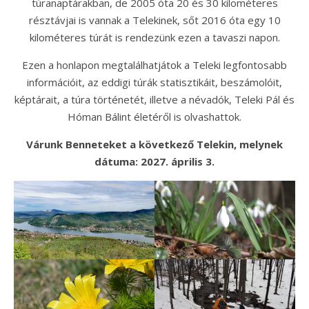
túranaptárakban, de 2005 óta 20 és 30 kilométeres
résztávjai is vannak a Telekinek, sőt 2016 óta egy 10
kilométeres túrát is rendezünk ezen a tavaszi napon.
Ezen a honlapon megtalálhatjátok a Teleki legfontosabb
információit, az eddigi túrák statisztikáit, beszámolóit,
képtárait, a túra történetét, illetve a névadók, Teleki Pál és
Hóman Bálint életéről is olvashattok.
Várunk Benneteket a következő Telekin, melynek
dátuma: 2027. április 3.