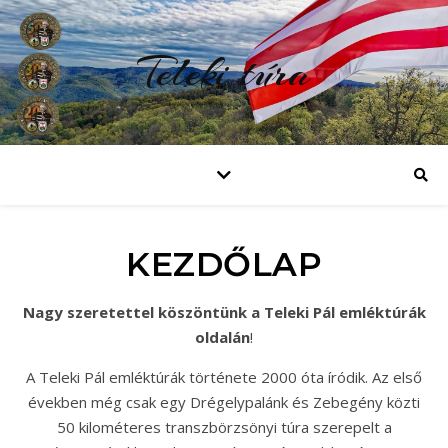
Teleki túra
KEZDŐLAP
Nagy szeretettel köszöntünk a Teleki Pál emléktúrák
oldalán
!
A Teleki Pál emléktúrák története 2000 óta íródik. Az első
években még csak egy Drégelypalánk és Zebegény közti
50 kilométeres transzbörzsönyi túra szerepelt a