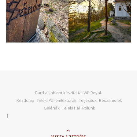
Bard a sablont készítette:
WP Royal
.
Kezdőlap
Teleki Pál emléktúrák
Teljesítők
Beszámolók
Galériák
Teleki Pál
Rólunk
VISSZA A TETEJÉRE