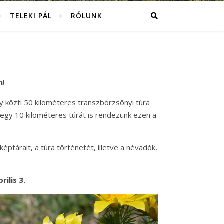
TELEKI PÁL
RÓLUNK
n
!
y közti 50 kilométeres transzbörzsönyi túra
 egy 10 kilométeres túrát is rendezünk ezen a
képtárait, a túra történetét, illetve a névadók,
ilis 3.