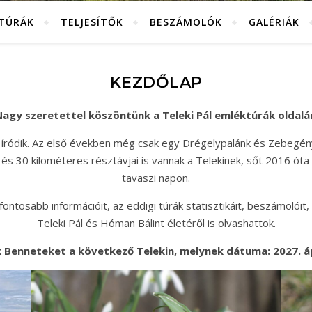
KTÚRÁK
TELJESÍTŐK
BESZÁMOLÓK
GALÉRIÁK
KEZDŐLAP
agy szeretettel köszöntünk a Teleki Pál emléktúrák oldalá
 íródik. Az első években még csak egy Drégelypalánk és Zebegén
és 30 kilométeres résztávjai is vannak a Telekinek, sőt 2016 óta
tavaszi napon.
ntosabb információit, az eddigi túrák statisztikáit, beszámolóit, 
Teleki Pál és Hóman Bálint életéről is olvashattok.
 Benneteket a következő Telekin, melynek dátuma: 2027. ápr