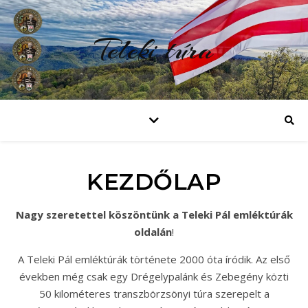
Teleki túra
KEZDŐLAP
Nagy szeretettel köszöntünk a Teleki Pál emléktúrák
oldalán
!
A Teleki Pál emléktúrák története 2000 óta íródik. Az első
években még csak egy Drégelypalánk és Zebegény közti
50 kilométeres transzbörzsönyi túra szerepelt a