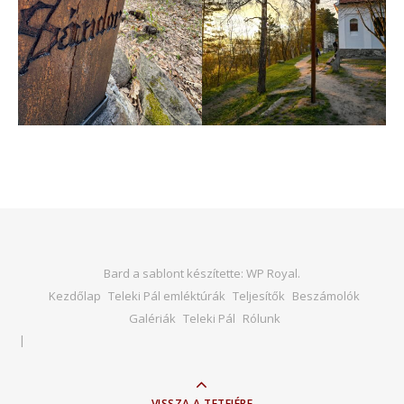
Bard a sablont készítette:
WP Royal
.
Kezdőlap
Teleki Pál emléktúrák
Teljesítők
Beszámolók
Galériák
Teleki Pál
Rólunk
VISSZA A TETEJÉRE