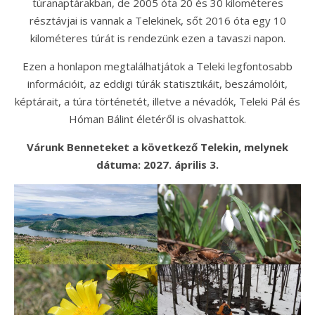
túranaptárakban, de 2005 óta 20 és 30 kilométeres
résztávjai is vannak a Telekinek, sőt 2016 óta egy 10
kilométeres túrát is rendezünk ezen a tavaszi napon.
Ezen a honlapon megtalálhatjátok a Teleki legfontosabb
információit, az eddigi túrák statisztikáit, beszámolóit,
képtárait, a túra történetét, illetve a névadók, Teleki Pál és
Hóman Bálint életéről is olvashattok.
Várunk Benneteket a következő Telekin, melynek
dátuma: 2027. április 3.