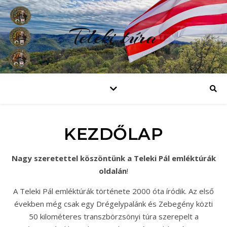
Teleki túra
KEZDŐLAP
Nagy szeretettel köszöntünk a Teleki Pál emléktúrák
oldalán
!
A Teleki Pál emléktúrák története 2000 óta íródik. Az első
években még csak egy Drégelypalánk és Zebegény közti
50 kilométeres transzbörzsönyi túra szerepelt a