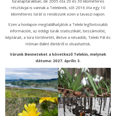
túranaptárakban, de 2005 óta 20 és 30 kilométeres
résztávjai is vannak a Telekinek, sőt 2016 óta egy 10
kilométeres túrát is rendezünk ezen a tavaszi napon.
Ezen a honlapon megtalálhatjátok a Teleki legfontosabb
információit, az eddigi túrák statisztikáit, beszámolóit,
képtárait, a túra történetét, illetve a névadók, Teleki Pál és
Hóman Bálint életéről is olvashattok.
Várunk Benneteket a következő Telekin, melynek
dátuma: 2027. április 3.