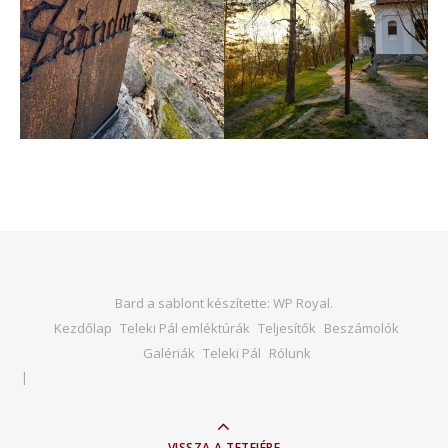
Bard a sablont készítette:
WP Royal
.
Kezdőlap
Teleki Pál emléktúrák
Teljesítők
Beszámolók
Galériák
Teleki Pál
Rólunk
VISSZA A TETEJÉRE