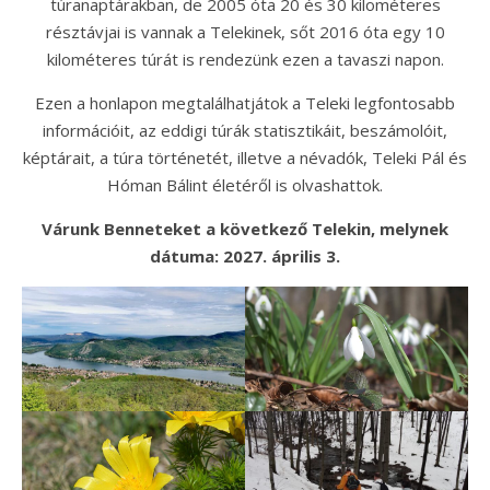
túranaptárakban, de 2005 óta 20 és 30 kilométeres
résztávjai is vannak a Telekinek, sőt 2016 óta egy 10
kilométeres túrát is rendezünk ezen a tavaszi napon.
Ezen a honlapon megtalálhatjátok a Teleki legfontosabb
információit, az eddigi túrák statisztikáit, beszámolóit,
képtárait, a túra történetét, illetve a névadók, Teleki Pál és
Hóman Bálint életéről is olvashattok.
Várunk Benneteket a következő Telekin, melynek
dátuma: 2027. április 3.