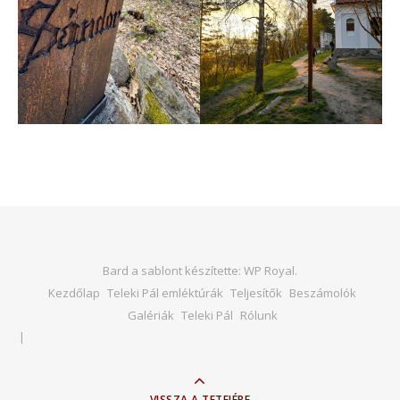
Bard a sablont készítette:
WP Royal
.
Kezdőlap
Teleki Pál emléktúrák
Teljesítők
Beszámolók
Galériák
Teleki Pál
Rólunk
VISSZA A TETEJÉRE