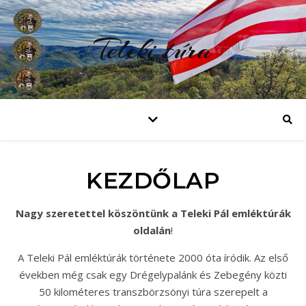
Teleki túra
KEZDŐLAP
Nagy szeretettel köszöntünk a Teleki Pál emléktúrák
oldalán
!
A Teleki Pál emléktúrák története 2000 óta íródik. Az első
években még csak egy Drégelypalánk és Zebegény közti
50 kilométeres transzbörzsönyi túra szerepelt a