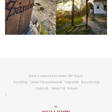
Bard a sablont készítette:
WP Royal
.
Kezdőlap
Teleki Pál emléktúrák
Teljesítők
Beszámolók
Galériák
Teleki Pál
Rólunk
VISSZA A TETEJÉRE