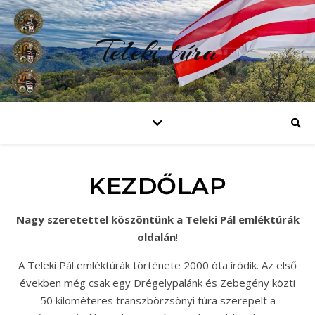
Teleki túra
KEZDŐLAP
Nagy szeretettel köszöntünk a Teleki Pál emléktúrák
oldalán
!
A Teleki Pál emléktúrák története 2000 óta íródik. Az első
években még csak egy Drégelypalánk és Zebegény közti
50 kilométeres transzbörzsönyi túra szerepelt a