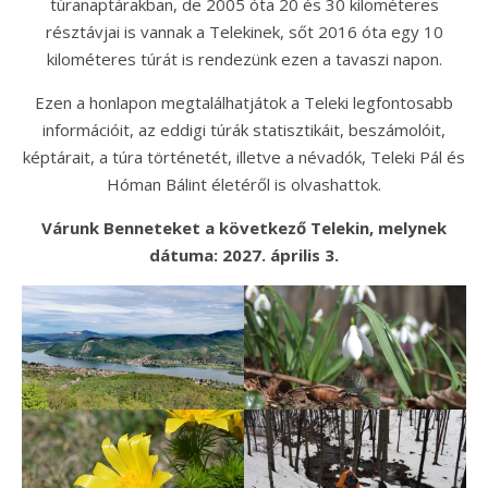
túranaptárakban, de 2005 óta 20 és 30 kilométeres
résztávjai is vannak a Telekinek, sőt 2016 óta egy 10
kilométeres túrát is rendezünk ezen a tavaszi napon.
Ezen a honlapon megtalálhatjátok a Teleki legfontosabb
információit, az eddigi túrák statisztikáit, beszámolóit,
képtárait, a túra történetét, illetve a névadók, Teleki Pál és
Hóman Bálint életéről is olvashattok.
Várunk Benneteket a következő Telekin, melynek
dátuma: 2027. április 3.