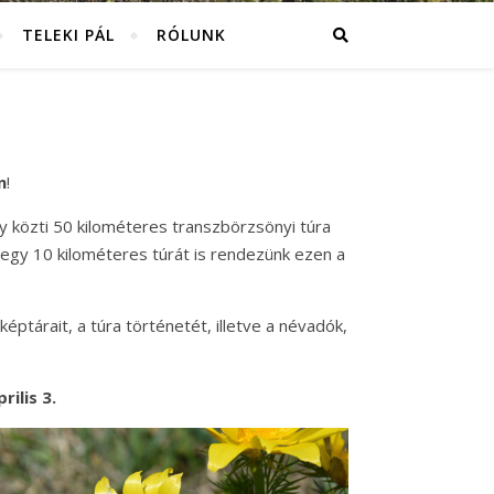
TELEKI PÁL
RÓLUNK
n
!
y közti 50 kilométeres transzbörzsönyi túra
 egy 10 kilométeres túrát is rendezünk ezen a
képtárait, a túra történetét, illetve a névadók,
ilis 3.