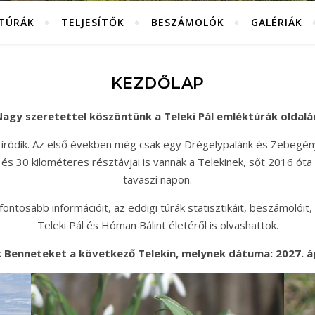
KTÚRÁK
TELJESÍTŐK
BESZÁMOLÓK
GALÉRIÁK
KEZDŐLAP
agy szeretettel köszöntünk a Teleki Pál emléktúrák oldalá
 íródik. Az első években még csak egy Drégelypalánk és Zebegén
és 30 kilométeres résztávjai is vannak a Telekinek, sőt 2016 óta
tavaszi napon.
ntosabb információit, az eddigi túrák statisztikáit, beszámolóit, 
Teleki Pál és Hóman Bálint életéről is olvashattok.
 Benneteket a következő Telekin, melynek dátuma: 2027. ápr