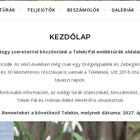
KTÚRÁK
TELJESÍTŐK
BESZÁMOLÓK
GALÉRIÁK
KEZDŐLAP
agy szeretettel köszöntünk a Teleki Pál emléktúrák oldalá
 íródik. Az első években még csak egy Drégelypalánk és Zebegén
és 30 kilométeres résztávjai is vannak a Telekinek, sőt 2016 óta
tavaszi napon.
ntosabb információit, az eddigi túrák statisztikáit, beszámolóit, 
Teleki Pál és Hóman Bálint életéről is olvashattok.
 Benneteket a következő Telekin, melynek dátuma: 2027. ápr