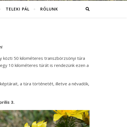
TELEKI PÁL
RÓLUNK
n
!
y közti 50 kilométeres transzbörzsönyi túra
 egy 10 kilométeres túrát is rendezünk ezen a
képtárait, a túra történetét, illetve a névadók,
ilis 3.