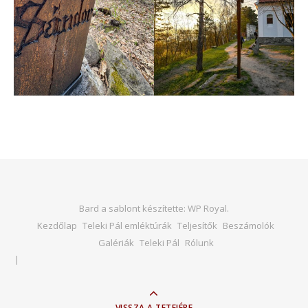
Bard a sablont készítette:
WP Royal
.
Kezdőlap
Teleki Pál emléktúrák
Teljesítők
Beszámolók
Galériák
Teleki Pál
Rólunk
VISSZA A TETEJÉRE