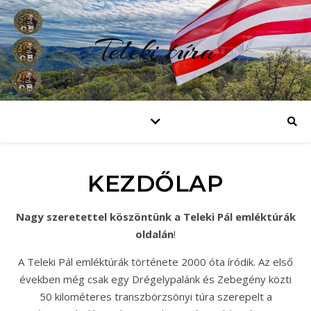
Teleki túra
KEZDŐLAP
Nagy szeretettel köszöntünk a Teleki Pál emléktúrák
oldalán
!
A Teleki Pál emléktúrák története 2000 óta íródik. Az első
években még csak egy Drégelypalánk és Zebegény közti
50 kilométeres transzbörzsönyi túra szerepelt a