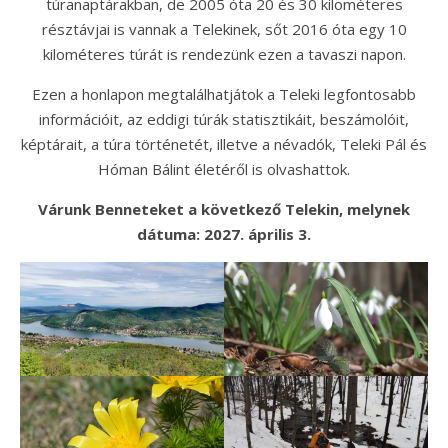
túranaptárakban, de 2005 óta 20 és 30 kilométeres
résztávjai is vannak a Telekinek, sőt 2016 óta egy 10
kilométeres túrát is rendezünk ezen a tavaszi napon.
Ezen a honlapon megtalálhatjátok a Teleki legfontosabb
információit, az eddigi túrák statisztikáit, beszámolóit,
képtárait, a túra történetét, illetve a névadók, Teleki Pál és
Hóman Bálint életéről is olvashattok.
Várunk Benneteket a következő Telekin, melynek
dátuma: 2027. április 3.