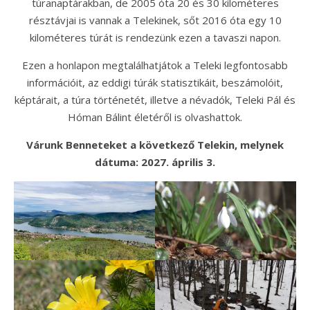
túranaptárakban, de 2005 óta 20 és 30 kilométeres
résztávjai is vannak a Telekinek, sőt 2016 óta egy 10
kilométeres túrát is rendezünk ezen a tavaszi napon.
Ezen a honlapon megtalálhatjátok a Teleki legfontosabb
információit, az eddigi túrák statisztikáit, beszámolóit,
képtárait, a túra történetét, illetve a névadók, Teleki Pál és
Hóman Bálint életéről is olvashattok.
Várunk Benneteket a következő Telekin, melynek
dátuma: 2027. április 3.