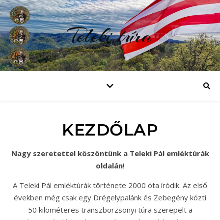
Teleki túra
KEZDŐLAP
Nagy szeretettel köszöntünk a Teleki Pál emléktúrák
oldalán
!
A Teleki Pál emléktúrák története 2000 óta íródik. Az első
években még csak egy Drégelypalánk és Zebegény közti
50 kilométeres transzbörzsönyi túra szerepelt a