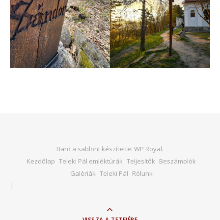
Bard a sablont készítette:
WP Royal
.
Kezdőlap
Teleki Pál emléktúrák
Teljesítők
Beszámolók
Galériák
Teleki Pál
Rólunk
VISSZA A TETEJÉRE