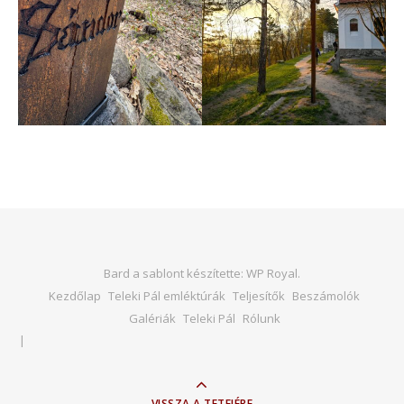
Bard a sablont készítette:
WP Royal
.
Kezdőlap
Teleki Pál emléktúrák
Teljesítők
Beszámolók
Galériák
Teleki Pál
Rólunk
VISSZA A TETEJÉRE