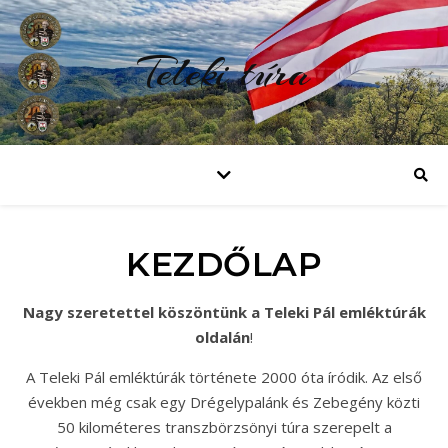
Teleki túra
KEZDŐLAP
Nagy szeretettel köszöntünk a Teleki Pál emléktúrák
oldalán
!
A Teleki Pál emléktúrák története 2000 óta íródik. Az első
években még csak egy Drégelypalánk és Zebegény közti
50 kilométeres transzbörzsönyi túra szerepelt a