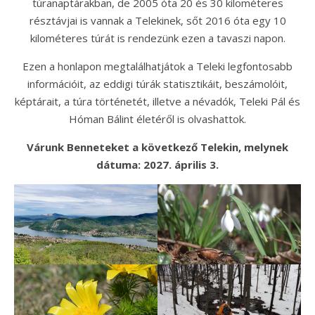
túranaptárakban, de 2005 óta 20 és 30 kilométeres
résztávjai is vannak a Telekinek, sőt 2016 óta egy 10
kilométeres túrát is rendezünk ezen a tavaszi napon.
Ezen a honlapon megtalálhatjátok a Teleki legfontosabb
információit, az eddigi túrák statisztikáit, beszámolóit,
képtárait, a túra történetét, illetve a névadók, Teleki Pál és
Hóman Bálint életéről is olvashattok.
Várunk Benneteket a következő Telekin, melynek
dátuma: 2027. április 3.