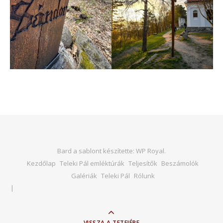
Bard a sablont készítette:
WP Royal
.
Kezdőlap
Teleki Pál emléktúrák
Teljesítők
Beszámolók
Galériák
Teleki Pál
Rólunk
VISSZA A TETEJÉRE