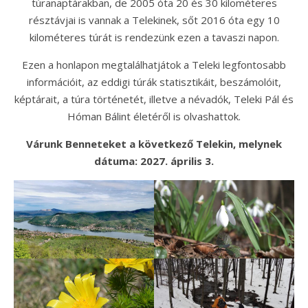
túranaptárakban, de 2005 óta 20 és 30 kilométeres
résztávjai is vannak a Telekinek, sőt 2016 óta egy 10
kilométeres túrát is rendezünk ezen a tavaszi napon.
Ezen a honlapon megtalálhatjátok a Teleki legfontosabb
információit, az eddigi túrák statisztikáit, beszámolóit,
képtárait, a túra történetét, illetve a névadók, Teleki Pál és
Hóman Bálint életéről is olvashattok.
Várunk Benneteket a következő Telekin, melynek
dátuma: 2027. április 3.