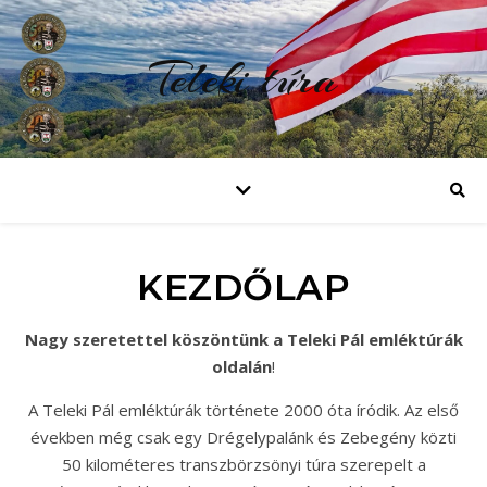
Teleki túra
KEZDŐLAP
Nagy szeretettel köszöntünk a Teleki Pál emléktúrák
oldalán
!
A Teleki Pál emléktúrák története 2000 óta íródik. Az első
években még csak egy Drégelypalánk és Zebegény közti
50 kilométeres transzbörzsönyi túra szerepelt a