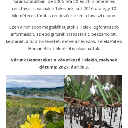
túranaptárakban, de 2005 óta 20 és 30 kilométeres
résztávjai is vannak a Telekinek, sőt 2016 óta egy 10
kilométeres túrát is rendezünk ezen a tavaszi napon.
Ezen a honlapon megtalálhatjátok a Teleki legfontosabb
információit, az eddigi túrák statisztikáit, beszámolóit,
képtárait, a túra történetét, illetve a névadók, Teleki Pál és
Hóman Bálint életéről is olvashattok.
Várunk Benneteket a következő Telekin, melynek
dátuma: 2027. április 3.