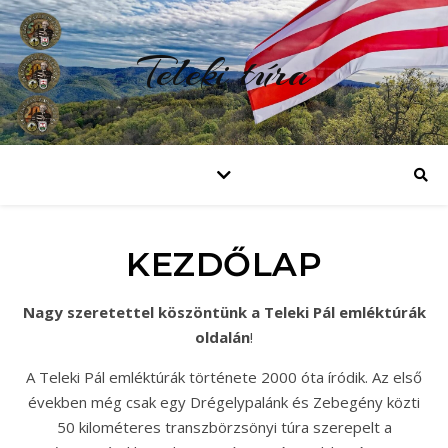
Teleki túra
KEZDŐLAP
Nagy szeretettel köszöntünk a Teleki Pál emléktúrák
oldalán
!
A Teleki Pál emléktúrák története 2000 óta íródik. Az első
években még csak egy Drégelypalánk és Zebegény közti
50 kilométeres transzbörzsönyi túra szerepelt a