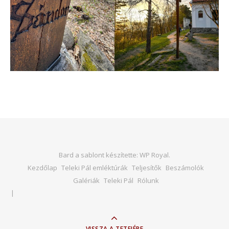
Bard a sablont készítette:
WP Royal
.
Kezdőlap
Teleki Pál emléktúrák
Teljesítők
Beszámolók
Galériák
Teleki Pál
Rólunk
VISSZA A TETEJÉRE