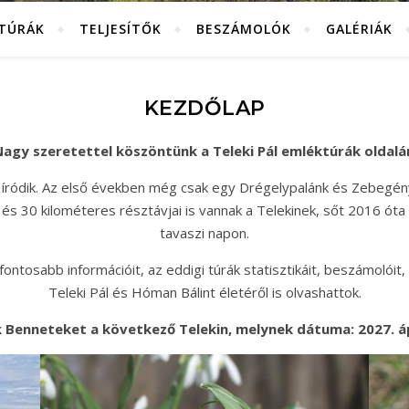
KTÚRÁK
TELJESÍTŐK
BESZÁMOLÓK
GALÉRIÁK
KEZDŐLAP
agy szeretettel köszöntünk a Teleki Pál emléktúrák oldalá
 íródik. Az első években még csak egy Drégelypalánk és Zebegén
és 30 kilométeres résztávjai is vannak a Telekinek, sőt 2016 óta
tavaszi napon.
ntosabb információit, az eddigi túrák statisztikáit, beszámolóit, 
Teleki Pál és Hóman Bálint életéről is olvashattok.
 Benneteket a következő Telekin, melynek dátuma: 2027. ápr