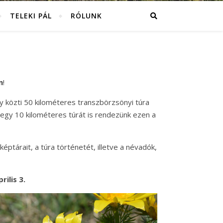
TELEKI PÁL
RÓLUNK
n
!
y közti 50 kilométeres transzbörzsönyi túra
 egy 10 kilométeres túrát is rendezünk ezen a
képtárait, a túra történetét, illetve a névadók,
ilis 3.