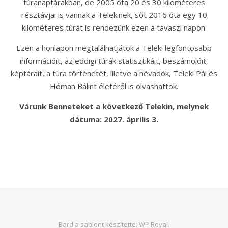
túranaptárakban, de 2005 óta 20 és 30 kilométeres
résztávjai is vannak a Telekinek, sőt 2016 óta egy 10
kilométeres túrát is rendezünk ezen a tavaszi napon.
Ezen a honlapon megtalálhatjátok a Teleki legfontosabb
információit, az eddigi túrák statisztikáit, beszámolóit,
képtárait, a túra történetét, illetve a névadók, Teleki Pál és
Hóman Bálint életéről is olvashattok.
Várunk Benneteket a következő Telekin, melynek
dátuma: 2027. április 3.
Bard a sablont készítette:
WP Royal
.