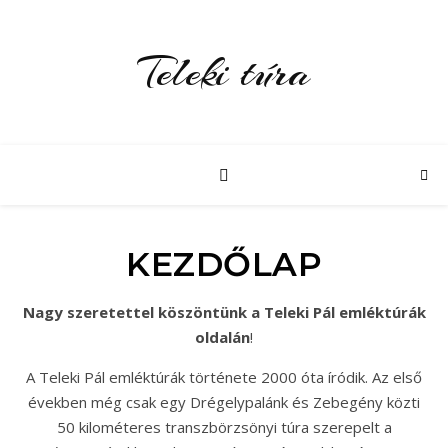
Teleki túra
KEZDŐLAP
Nagy szeretettel köszöntünk a Teleki Pál emléktúrák
oldalán
!
A Teleki Pál emléktúrák története 2000 óta íródik. Az első
években még csak egy Drégelypalánk és Zebegény közti
50 kilométeres transzbörzsönyi túra szerepelt a