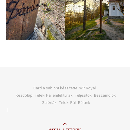
Bard a sablont készítette:
WP Royal
.
Kezdőlap
Teleki Pál emléktúrák
Teljesítők
Beszámolók
Galériák
Teleki Pál
Rólunk
VISSZA A TETEJÉRE