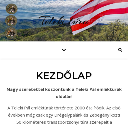
Teleki túra
KEZDŐLAP
Nagy szeretettel köszöntünk a Teleki Pál emléktúrák
oldalán
!
A Teleki Pál emléktúrák története 2000 óta íródik. Az első
években még csak egy Drégelypalánk és Zebegény közti
50 kilométeres transzbörzsönyi túra szerepelt a