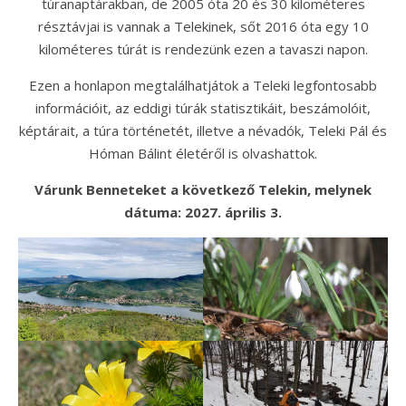
túranaptárakban, de 2005 óta 20 és 30 kilométeres
résztávjai is vannak a Telekinek, sőt 2016 óta egy 10
kilométeres túrát is rendezünk ezen a tavaszi napon.
Ezen a honlapon megtalálhatjátok a Teleki legfontosabb
információit, az eddigi túrák statisztikáit, beszámolóit,
képtárait, a túra történetét, illetve a névadók, Teleki Pál és
Hóman Bálint életéről is olvashattok.
Várunk Benneteket a következő Telekin, melynek
dátuma: 2027. április 3.