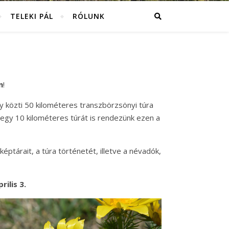
TELEKI PÁL
RÓLUNK
n
!
y közti 50 kilométeres transzbörzsönyi túra
 egy 10 kilométeres túrát is rendezünk ezen a
képtárait, a túra történetét, illetve a névadók,
ilis 3.