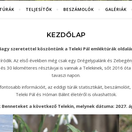
KTÚRÁK
TELJESÍTŐK
BESZÁMOLÓK
GALÉRIÁK
KEZDŐLAP
agy szeretettel köszöntünk a Teleki Pál emléktúrák oldalá
 íródik. Az első években még csak egy Drégelypalánk és Zebegén
és 30 kilométeres résztávjai is vannak a Telekinek, sőt 2016 óta
tavaszi napon.
ntosabb információit, az eddigi túrák statisztikáit, beszámolóit, 
Teleki Pál és Hóman Bálint életéről is olvashattok.
 Benneteket a következő Telekin, melynek dátuma: 2027. ápr