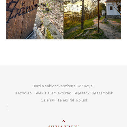
Bard a sablont készítette:
WP Royal
.
Kezdőlap
Teleki Pál emléktúrák
Teljesítők
Beszámolók
Galériák
Teleki Pál
Rólunk
VISSZA A TETEJÉRE