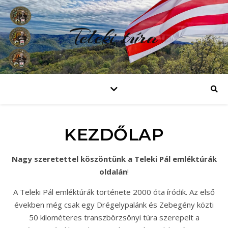
Teleki túra
KEZDŐLAP
Nagy szeretettel köszöntünk a Teleki Pál emléktúrák
oldalán
!
A Teleki Pál emléktúrák története 2000 óta íródik. Az első
években még csak egy Drégelypalánk és Zebegény közti
50 kilométeres transzbörzsönyi túra szerepelt a