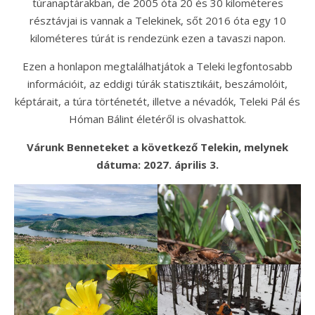
túranaptárakban, de 2005 óta 20 és 30 kilométeres
résztávjai is vannak a Telekinek, sőt 2016 óta egy 10
kilométeres túrát is rendezünk ezen a tavaszi napon.
Ezen a honlapon megtalálhatjátok a Teleki legfontosabb
információit, az eddigi túrák statisztikáit, beszámolóit,
képtárait, a túra történetét, illetve a névadók, Teleki Pál és
Hóman Bálint életéről is olvashattok.
Várunk Benneteket a következő Telekin, melynek
dátuma: 2027. április 3.