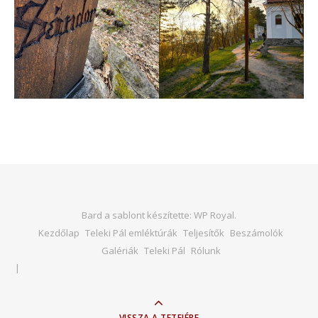
Bard a sablont készítette:
WP Royal
.
Kezdőlap
Teleki Pál emléktúrák
Teljesítők
Beszámolók
Galériák
Teleki Pál
Rólunk
VISSZA A TETEJÉRE