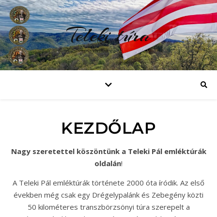
Teleki túra
KEZDŐLAP
Nagy szeretettel köszöntünk a Teleki Pál emléktúrák
oldalán
!
A Teleki Pál emléktúrák története 2000 óta íródik. Az első
években még csak egy Drégelypalánk és Zebegény közti
50 kilométeres transzbörzsönyi túra szerepelt a