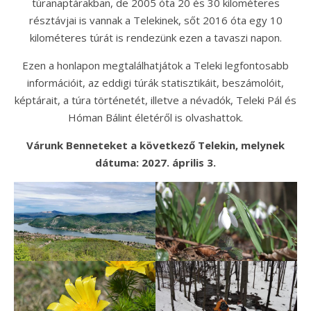
túranaptárakban, de 2005 óta 20 és 30 kilométeres
résztávjai is vannak a Telekinek, sőt 2016 óta egy 10
kilométeres túrát is rendezünk ezen a tavaszi napon.
Ezen a honlapon megtalálhatjátok a Teleki legfontosabb
információit, az eddigi túrák statisztikáit, beszámolóit,
képtárait, a túra történetét, illetve a névadók, Teleki Pál és
Hóman Bálint életéről is olvashattok.
Várunk Benneteket a következő Telekin, melynek
dátuma: 2027. április 3.