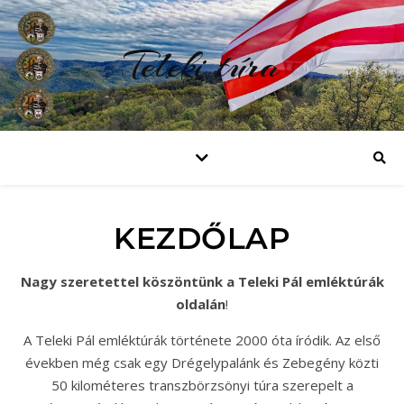
Teleki túra
KEZDŐLAP
Nagy szeretettel köszöntünk a Teleki Pál emléktúrák
oldalán
!
A Teleki Pál emléktúrák története 2000 óta íródik. Az első
években még csak egy Drégelypalánk és Zebegény közti
50 kilométeres transzbörzsönyi túra szerepelt a