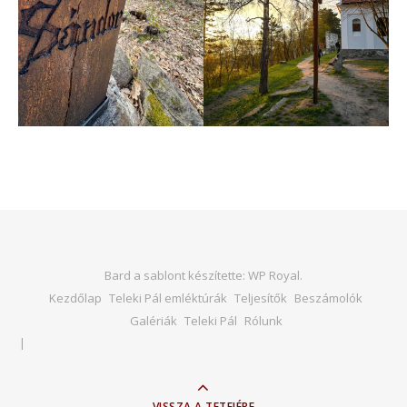
Bard a sablont készítette:
WP Royal
.
Kezdőlap
Teleki Pál emléktúrák
Teljesítők
Beszámolók
Galériák
Teleki Pál
Rólunk
VISSZA A TETEJÉRE