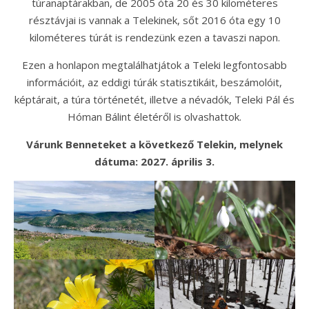
túranaptárakban, de 2005 óta 20 és 30 kilométeres
résztávjai is vannak a Telekinek, sőt 2016 óta egy 10
kilométeres túrát is rendezünk ezen a tavaszi napon.
Ezen a honlapon megtalálhatjátok a Teleki legfontosabb
információit, az eddigi túrák statisztikáit, beszámolóit,
képtárait, a túra történetét, illetve a névadók, Teleki Pál és
Hóman Bálint életéről is olvashattok.
Várunk Benneteket a következő Telekin, melynek
dátuma: 2027. április 3.