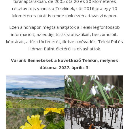
túranaptárakban, de 2005 óta 20 és 30 kilométeres
résztávjai is vannak a Telekinek, sőt 2016 óta egy 10
kilométeres túrát is rendezünk ezen a tavaszi napon.
Ezen a honlapon megtalálhatjátok a Teleki legfontosabb
információit, az eddigi túrák statisztikáit, beszámolóit,
képtárait, a túra történetét, illetve a névadók, Teleki Pál és
Hóman Bálint életéről is olvashattok.
Várunk Benneteket a következő Telekin, melynek
dátuma: 2027. április 3.