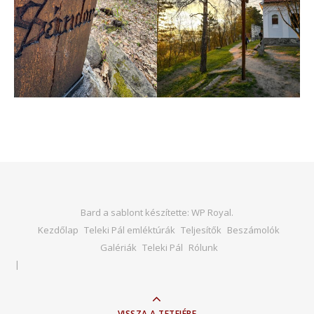
Bard a sablont készítette:
WP Royal
.
Kezdőlap
Teleki Pál emléktúrák
Teljesítők
Beszámolók
Galériák
Teleki Pál
Rólunk
VISSZA A TETEJÉRE