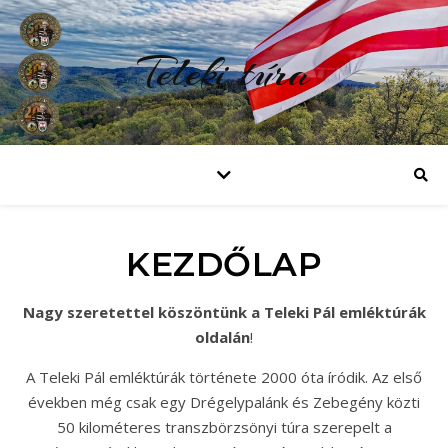
Teleki túra
KEZDŐLAP
Nagy szeretettel köszöntünk a Teleki Pál emléktúrák
oldalán
!
A Teleki Pál emléktúrák története 2000 óta íródik. Az első
években még csak egy Drégelypalánk és Zebegény közti
50 kilométeres transzbörzsönyi túra szerepelt a