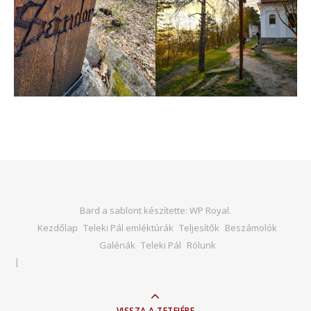
Bard a sablont készítette:
WP Royal
.
Kezdőlap
Teleki Pál emléktúrák
Teljesítők
Beszámolók
Galériák
Teleki Pál
Rólunk
VISSZA A TETEJÉRE