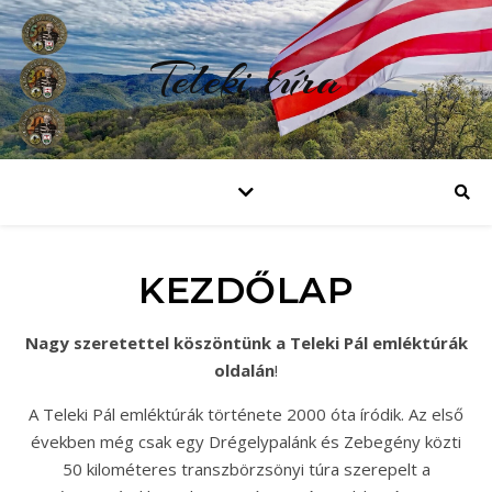
Teleki túra
KEZDŐLAP
Nagy szeretettel köszöntünk a Teleki Pál emléktúrák
oldalán
!
A Teleki Pál emléktúrák története 2000 óta íródik. Az első
években még csak egy Drégelypalánk és Zebegény közti
50 kilométeres transzbörzsönyi túra szerepelt a