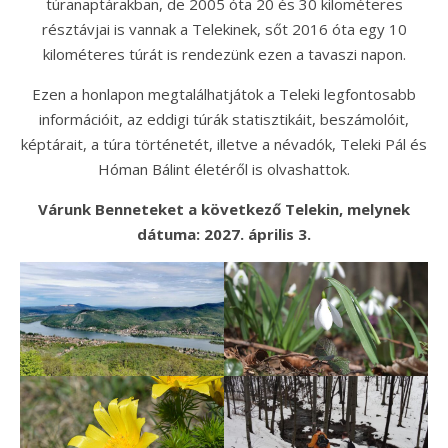
túranaptárakban, de 2005 óta 20 és 30 kilométeres
résztávjai is vannak a Telekinek, sőt 2016 óta egy 10
kilométeres túrát is rendezünk ezen a tavaszi napon.
Ezen a honlapon megtalálhatjátok a Teleki legfontosabb
információit, az eddigi túrák statisztikáit, beszámolóit,
képtárait, a túra történetét, illetve a névadók, Teleki Pál és
Hóman Bálint életéről is olvashattok.
Várunk Benneteket a következő Telekin, melynek
dátuma: 2027. április 3.