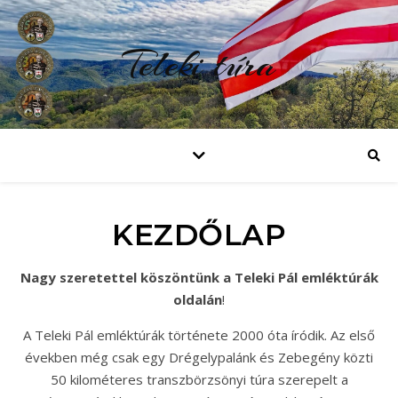
Teleki túra
KEZDŐLAP
Nagy szeretettel köszöntünk a Teleki Pál emléktúrák
oldalán
!
A Teleki Pál emléktúrák története 2000 óta íródik. Az első
években még csak egy Drégelypalánk és Zebegény közti
50 kilométeres transzbörzsönyi túra szerepelt a