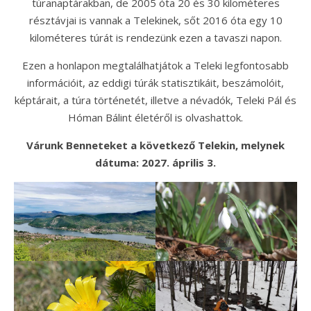
túranaptárakban, de 2005 óta 20 és 30 kilométeres
résztávjai is vannak a Telekinek, sőt 2016 óta egy 10
kilométeres túrát is rendezünk ezen a tavaszi napon.
Ezen a honlapon megtalálhatjátok a Teleki legfontosabb
információit, az eddigi túrák statisztikáit, beszámolóit,
képtárait, a túra történetét, illetve a névadók, Teleki Pál és
Hóman Bálint életéről is olvashattok.
Várunk Benneteket a következő Telekin, melynek
dátuma: 2027. április 3.