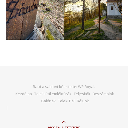
Bard a sablont készítette:
WP Royal
.
Kezdőlap
Teleki Pál emléktúrák
Teljesítők
Beszámolók
Galériák
Teleki Pál
Rólunk
VISSZA A TETEJÉRE