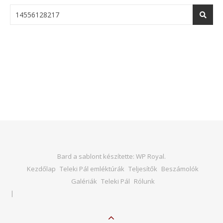
Bard a sablont készítette:
WP Royal
.
Kezdőlap
Teleki Pál emléktúrák
Teljesítők
Beszámolók
Galériák
Teleki Pál
Rólunk