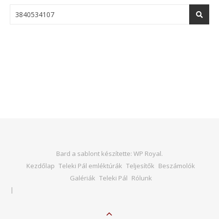
Bard a sablont készítette:
WP Royal
.
Kezdőlap
Teleki Pál emléktúrák
Teljesítők
Beszámolók
Galériák
Teleki Pál
Rólunk