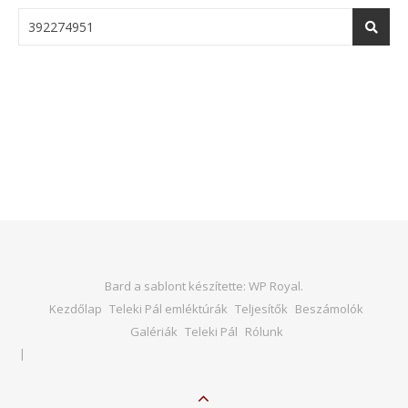
Bard a sablont készítette:
WP Royal
.
Kezdőlap
Teleki Pál emléktúrák
Teljesítők
Beszámolók
Galériák
Teleki Pál
Rólunk