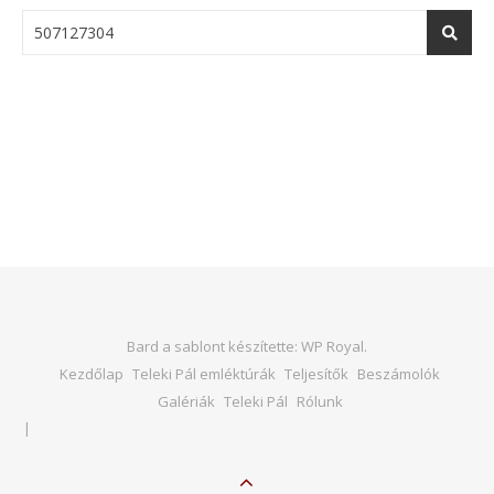
Bard a sablont készítette:
WP Royal
.
Kezdőlap
Teleki Pál emléktúrák
Teljesítők
Beszámolók
Galériák
Teleki Pál
Rólunk