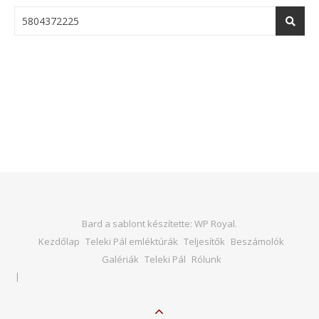
Bard a sablont készítette:
WP Royal
.
Kezdőlap
Teleki Pál emléktúrák
Teljesítők
Beszámolók
Galériák
Teleki Pál
Rólunk