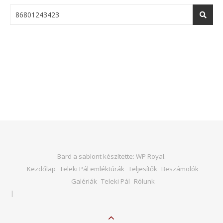
Bard a sablont készítette:
WP Royal
.
Kezdőlap
Teleki Pál emléktúrák
Teljesítők
Beszámolók
Galériák
Teleki Pál
Rólunk