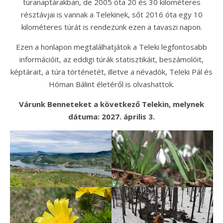
túranaptárakban, de 2005 óta 20 és 30 kilométeres
résztávjai is vannak a Telekinek, sőt 2016 óta egy 10
kilométeres túrát is rendezünk ezen a tavaszi napon.
Ezen a honlapon megtalálhatjátok a Teleki legfontosabb
információit, az eddigi túrák statisztikáit, beszámolóit,
képtárait, a túra történetét, illetve a névadók, Teleki Pál és
Hóman Bálint életéről is olvashattok.
Várunk Benneteket a következő Telekin, melynek
dátuma: 2027. április 3.