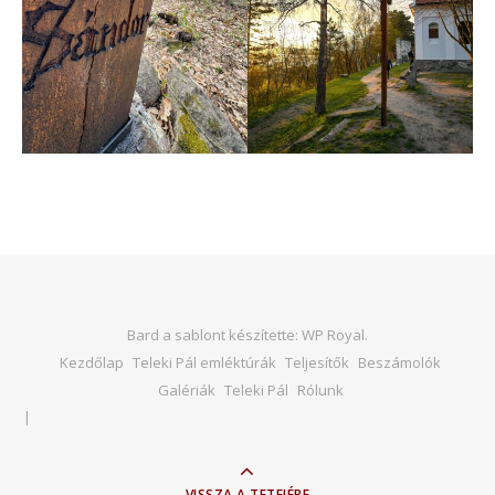
Bard a sablont készítette:
WP Royal
.
Kezdőlap
Teleki Pál emléktúrák
Teljesítők
Beszámolók
Galériák
Teleki Pál
Rólunk
VISSZA A TETEJÉRE