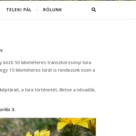
TELEKI PÁL
RÓLUNK
n
!
y közti 50 kilométeres transzbörzsönyi túra
 egy 10 kilométeres túrát is rendezünk ezen a
képtárait, a túra történetét, illetve a névadók,
ilis 3.