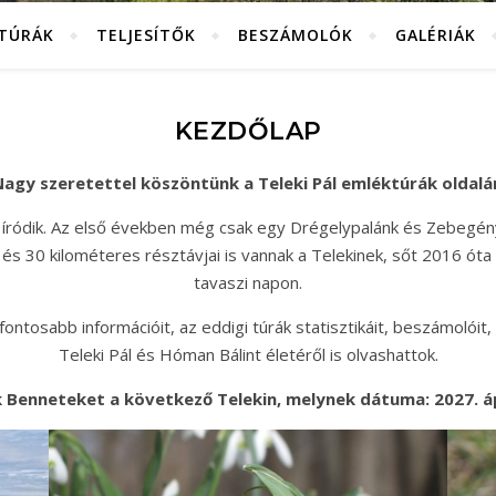
KTÚRÁK
TELJESÍTŐK
BESZÁMOLÓK
GALÉRIÁK
KEZDŐLAP
agy szeretettel köszöntünk a Teleki Pál emléktúrák oldalá
 íródik. Az első években még csak egy Drégelypalánk és Zebegén
és 30 kilométeres résztávjai is vannak a Telekinek, sőt 2016 óta
tavaszi napon.
ntosabb információit, az eddigi túrák statisztikáit, beszámolóit, 
Teleki Pál és Hóman Bálint életéről is olvashattok.
 Benneteket a következő Telekin, melynek dátuma: 2027. ápr