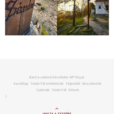
Bard a sablont készítette:
WP Royal
.
Kezdőlap
Teleki Pál emléktúrák
Teljesítők
Beszámolók
Galériák
Teleki Pál
Rólunk
VISSZA A TETEJÉRE