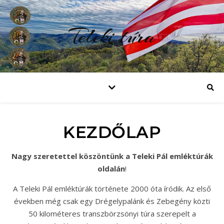
Teleki túra
KEZDŐLAP
Nagy szeretettel köszöntünk a Teleki Pál emléktúrák
oldalán
!
A Teleki Pál emléktúrák története 2000 óta íródik. Az első
években még csak egy Drégelypalánk és Zebegény közti
50 kilométeres transzbörzsönyi túra szerepelt a