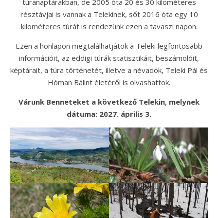
túranaptárakban, de 2005 óta 20 és 30 kilométeres
résztávjai is vannak a Telekinek, sőt 2016 óta egy 10
kilométeres túrát is rendezünk ezen a tavaszi napon.
Ezen a honlapon megtalálhatjátok a Teleki legfontosabb
információit, az eddigi túrák statisztikáit, beszámolóit,
képtárait, a túra történetét, illetve a névadók, Teleki Pál és
Hóman Bálint életéről is olvashattok.
Várunk Benneteket a következő Telekin, melynek
dátuma: 2027. április 3.