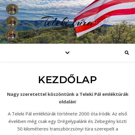
Teleki túra
KEZDŐLAP
Nagy szeretettel köszöntünk a Teleki Pál emléktúrák
oldalán
!
A Teleki Pál emléktúrák története 2000 óta íródik. Az első
években még csak egy Drégelypalánk és Zebegény közti
50 kilométeres transzbörzsönyi túra szerepelt a