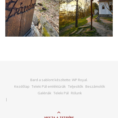
Bard a sablont készítette:
WP Royal
.
Kezdőlap
Teleki Pál emléktúrák
Teljesítők
Beszámolók
Galériák
Teleki Pál
Rólunk
VISSZA A TETEJÉRE