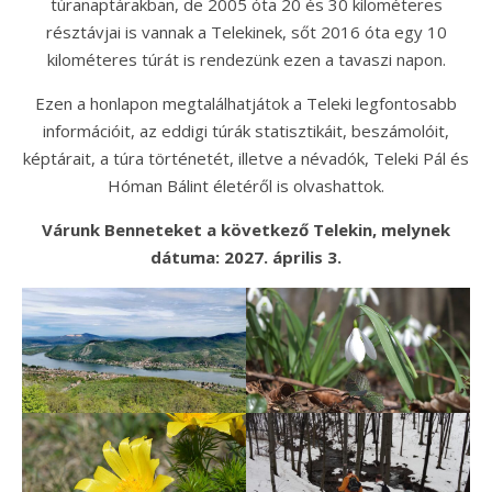
túranaptárakban, de 2005 óta 20 és 30 kilométeres
résztávjai is vannak a Telekinek, sőt 2016 óta egy 10
kilométeres túrát is rendezünk ezen a tavaszi napon.
Ezen a honlapon megtalálhatjátok a Teleki legfontosabb
információit, az eddigi túrák statisztikáit, beszámolóit,
képtárait, a túra történetét, illetve a névadók, Teleki Pál és
Hóman Bálint életéről is olvashattok.
Várunk Benneteket a következő Telekin, melynek
dátuma: 2027. április 3.