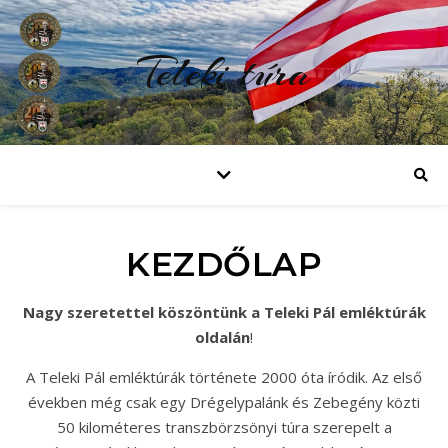
Teleki túra
KEZDŐLAP
Nagy szeretettel köszöntünk a Teleki Pál emléktúrák
oldalán
!
A Teleki Pál emléktúrák története 2000 óta íródik. Az első
években még csak egy Drégelypalánk és Zebegény közti
50 kilométeres transzbörzsönyi túra szerepelt a