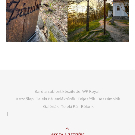
Bard a sablont készítette:
WP Royal
.
Kezdőlap
Teleki Pál emléktúrák
Teljesítők
Beszámolók
Galériák
Teleki Pál
Rólunk
VISSZA A TETEJÉRE