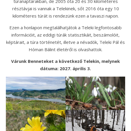
túranaptárakban, de 2005 óta 20 és 30 kilométeres
résztávjai is vannak a Telekinek, sőt 2016 óta egy 10
kilométeres túrát is rendezünk ezen a tavaszi napon.
Ezen a honlapon megtalálhatjátok a Teleki legfontosabb
információit, az eddigi túrák statisztikáit, beszámolóit,
képtárait, a túra történetét, illetve a névadók, Teleki Pál és
Hóman Bálint életéről is olvashattok.
Várunk Benneteket a következő Telekin, melynek
dátuma: 2027. április 3.