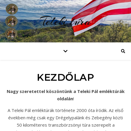
Teleki túra
KEZDŐLAP
Nagy szeretettel köszöntünk a Teleki Pál emléktúrák
oldalán
!
A Teleki Pál emléktúrák története 2000 óta íródik. Az első
években még csak egy Drégelypalánk és Zebegény közti
50 kilométeres transzbörzsönyi túra szerepelt a