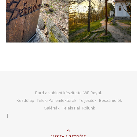
Bard a sablont készítette:
WP Royal
.
Kezdőlap
Teleki Pál emléktúrák
Teljesítők
Beszámolók
Galériák
Teleki Pál
Rólunk
VISSZA A TETEJÉRE