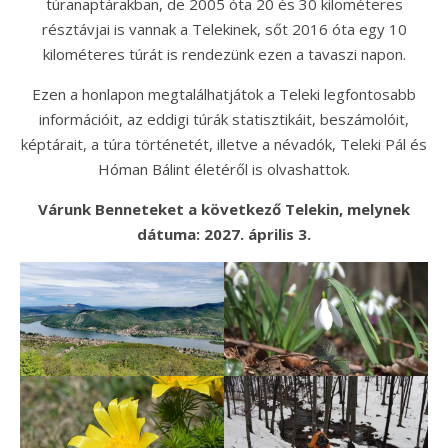
túranaptárakban, de 2005 óta 20 és 30 kilométeres
résztávjai is vannak a Telekinek, sőt 2016 óta egy 10
kilométeres túrát is rendezünk ezen a tavaszi napon.
Ezen a honlapon megtalálhatjátok a Teleki legfontosabb
információit, az eddigi túrák statisztikáit, beszámolóit,
képtárait, a túra történetét, illetve a névadók, Teleki Pál és
Hóman Bálint életéről is olvashattok.
Várunk Benneteket a következő Telekin, melynek
dátuma: 2027. április 3.