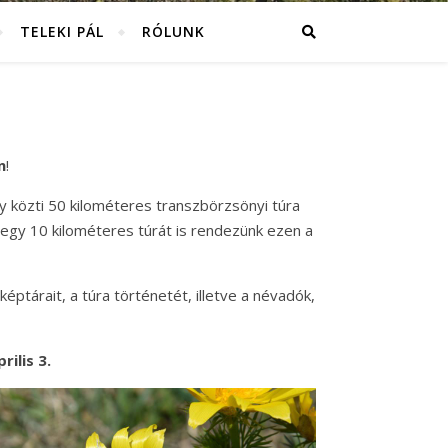
TELEKI PÁL
RÓLUNK
n
!
y közti 50 kilométeres transzbörzsönyi túra
 egy 10 kilométeres túrát is rendezünk ezen a
képtárait, a túra történetét, illetve a névadók,
ilis 3.