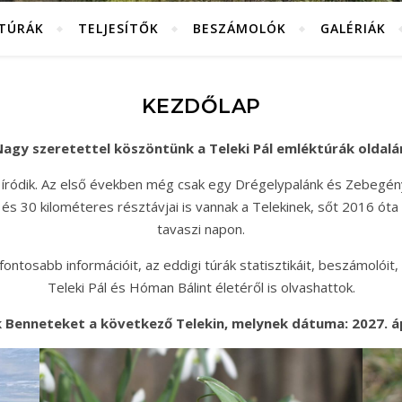
KTÚRÁK
TELJESÍTŐK
BESZÁMOLÓK
GALÉRIÁK
KEZDŐLAP
agy szeretettel köszöntünk a Teleki Pál emléktúrák oldalá
 íródik. Az első években még csak egy Drégelypalánk és Zebegén
és 30 kilométeres résztávjai is vannak a Telekinek, sőt 2016 óta
tavaszi napon.
ntosabb információit, az eddigi túrák statisztikáit, beszámolóit, 
Teleki Pál és Hóman Bálint életéről is olvashattok.
 Benneteket a következő Telekin, melynek dátuma: 2027. ápr