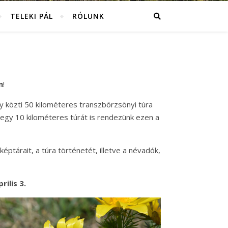
TELEKI PÁL
RÓLUNK
n
!
y közti 50 kilométeres transzbörzsönyi túra
 egy 10 kilométeres túrát is rendezünk ezen a
képtárait, a túra történetét, illetve a névadók,
ilis 3.