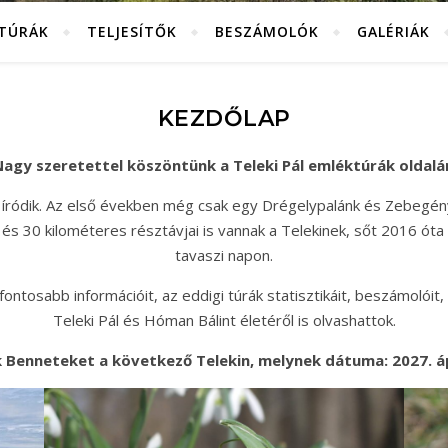
KTÚRÁK
TELJESÍTŐK
BESZÁMOLÓK
GALÉRIÁK
KEZDŐLAP
agy szeretettel köszöntünk a Teleki Pál emléktúrák oldalá
 íródik. Az első években még csak egy Drégelypalánk és Zebegén
és 30 kilométeres résztávjai is vannak a Telekinek, sőt 2016 óta
tavaszi napon.
ntosabb információit, az eddigi túrák statisztikáit, beszámolóit, 
Teleki Pál és Hóman Bálint életéről is olvashattok.
 Benneteket a következő Telekin, melynek dátuma: 2027. ápr