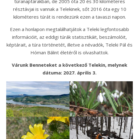
túranaptárakban, de 2005 óta 20 és 30 kilométeres
résztávjai is vannak a Telekinek, sőt 2016 óta egy 10
kilométeres túrát is rendezünk ezen a tavaszi napon.
Ezen a honlapon megtalálhatjátok a Teleki legfontosabb
információit, az eddigi túrák statisztikáit, beszámolóit,
képtárait, a túra történetét, illetve a névadók, Teleki Pál és
Hóman Bálint életéről is olvashattok.
Várunk Benneteket a következő Telekin, melynek
dátuma: 2027. április 3.