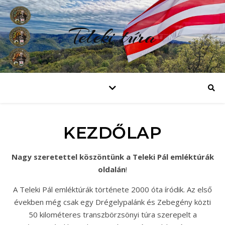
Teleki túra
KEZDŐLAP
Nagy szeretettel köszöntünk a Teleki Pál emléktúrák
oldalán
!
A Teleki Pál emléktúrák története 2000 óta íródik. Az első
években még csak egy Drégelypalánk és Zebegény közti
50 kilométeres transzbörzsönyi túra szerepelt a