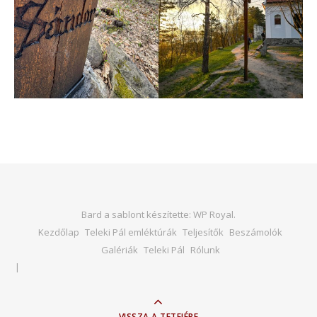
Bard a sablont készítette:
WP Royal
.
Kezdőlap
Teleki Pál emléktúrák
Teljesítők
Beszámolók
Galériák
Teleki Pál
Rólunk
VISSZA A TETEJÉRE