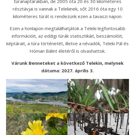
túranaptárakban, de 2005 óta 20 és 30 kilométeres
résztávjai is vannak a Telekinek, sőt 2016 óta egy 10
kilométeres túrát is rendezünk ezen a tavaszi napon.
Ezen a honlapon megtalálhatjátok a Teleki legfontosabb
információit, az eddigi túrák statisztikáit, beszámolóit,
képtárait, a túra történetét, illetve a névadók, Teleki Pál és
Hóman Bálint életéről is olvashattok.
Várunk Benneteket a következő Telekin, melynek
dátuma: 2027. április 3.