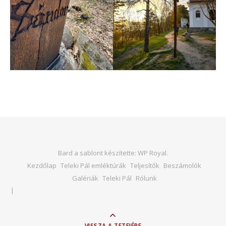
Bard a sablont készítette:
WP Royal
.
Kezdőlap
Teleki Pál emléktúrák
Teljesítők
Beszámolók
Galériák
Teleki Pál
Rólunk
VISSZA A TETEJÉRE