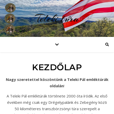
Teleki túra
KEZDŐLAP
Nagy szeretettel köszöntünk a Teleki Pál emléktúrák
oldalán
!
A Teleki Pál emléktúrák története 2000 óta íródik. Az első
években még csak egy Drégelypalánk és Zebegény közti
50 kilométeres transzbörzsönyi túra szerepelt a