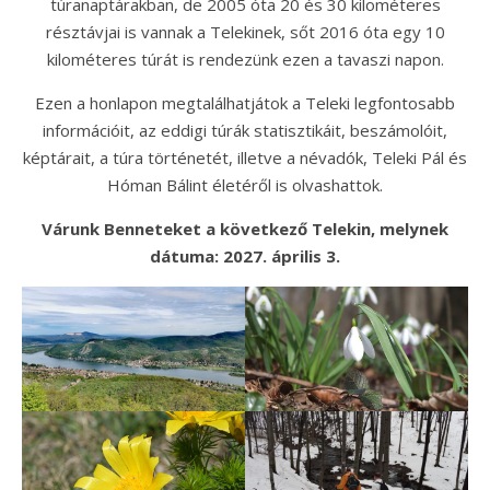
túranaptárakban, de 2005 óta 20 és 30 kilométeres
résztávjai is vannak a Telekinek, sőt 2016 óta egy 10
kilométeres túrát is rendezünk ezen a tavaszi napon.
Ezen a honlapon megtalálhatjátok a Teleki legfontosabb
információit, az eddigi túrák statisztikáit, beszámolóit,
képtárait, a túra történetét, illetve a névadók, Teleki Pál és
Hóman Bálint életéről is olvashattok.
Várunk Benneteket a következő Telekin, melynek
dátuma: 2027. április 3.