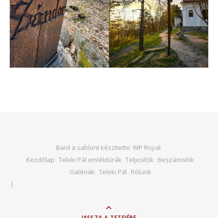
Bard a sablont készítette:
WP Royal
.
Kezdőlap
Teleki Pál emléktúrák
Teljesítők
Beszámolók
Galériák
Teleki Pál
Rólunk
VISSZA A TETEJÉRE