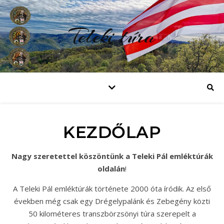
Teleki túra
KEZDŐLAP
Nagy szeretettel köszöntünk a Teleki Pál emléktúrák
oldalán
!
A Teleki Pál emléktúrák története 2000 óta íródik. Az első
években még csak egy Drégelypalánk és Zebegény közti
50 kilométeres transzbörzsönyi túra szerepelt a