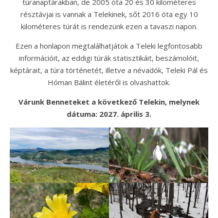
túranaptárakban, de 2005 óta 20 és 30 kilométeres
résztávjai is vannak a Telekinek, sőt 2016 óta egy 10
kilométeres túrát is rendezünk ezen a tavaszi napon.
Ezen a honlapon megtalálhatjátok a Teleki legfontosabb
információit, az eddigi túrák statisztikáit, beszámolóit,
képtárait, a túra történetét, illetve a névadók, Teleki Pál és
Hóman Bálint életéről is olvashattok.
Várunk Benneteket a következő Telekin, melynek
dátuma: 2027. április 3.