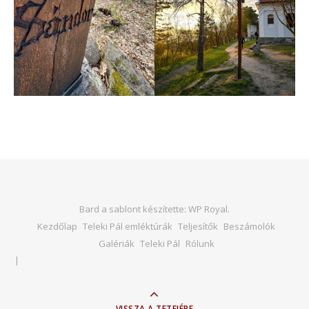
Bard a sablont készítette:
WP Royal
.
Kezdőlap
Teleki Pál emléktúrák
Teljesítők
Beszámolók
Galériák
Teleki Pál
Rólunk
VISSZA A TETEJÉRE