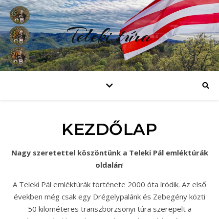
Teleki túra
KEZDŐLAP
Nagy szeretettel köszöntünk a Teleki Pál emléktúrák
oldalán
!
A Teleki Pál emléktúrák története 2000 óta íródik. Az első
években még csak egy Drégelypalánk és Zebegény közti
50 kilométeres transzbörzsönyi túra szerepelt a